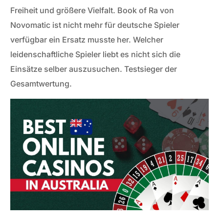
Freiheit und größere Vielfalt. Book of Ra von
Novomatic ist nicht mehr für deutsche Spieler
verfügbar ein Ersatz musste her. Welcher
leidenschaftliche Spieler liebt es nicht sich die
Einsätze selber auszusuchen. Testsieger der
Gesamtwertung.