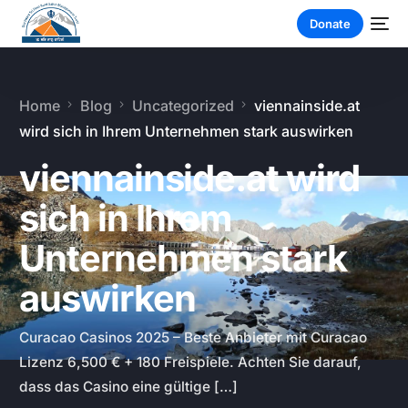
Donate
Home
Blog
Uncategorized
viennainside.at
wird sich in Ihrem Unternehmen stark auswirken
viennainside.at wird
sich in Ihrem
NEW
Unternehmen stark
auswirken
Curacao Casinos 2025 – Beste Anbieter mit Curacao
Lizenz 6,500 € + 180 Freispiele. Achten Sie darauf,
dass das Casino eine gültige […]