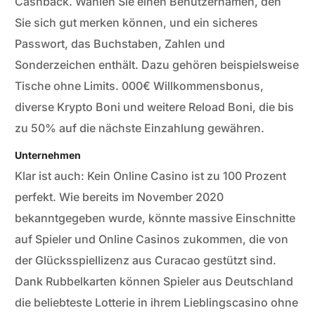
Cashback. Wählen Sie einen Benutzernamen, den
Sie sich gut merken können, und ein sicheres
Passwort, das Buchstaben, Zahlen und
Sonderzeichen enthält. Dazu gehören beispielsweise
Tische ohne Limits. 000€ Willkommensbonus,
diverse Krypto Boni und weitere Reload Boni, die bis
zu 50% auf die nächste Einzahlung gewähren.
Unternehmen
Klar ist auch: Kein Online Casino ist zu 100 Prozent
perfekt. Wie bereits im November 2020
bekanntgegeben wurde, könnte massive Einschnitte
auf Spieler und Online Casinos zukommen, die von
der Glücksspiellizenz aus Curacao gestützt sind.
Dank Rubbelkarten können Spieler aus Deutschland
die beliebteste Lotterie in ihrem Lieblingscasino ohne