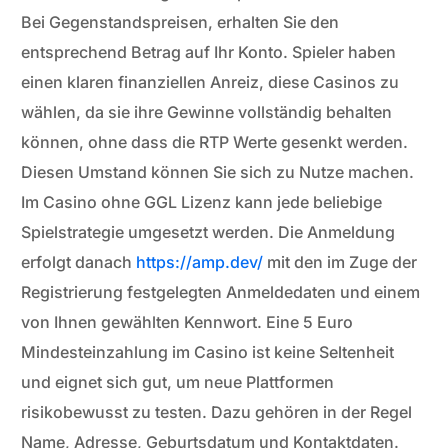
Bei Gegenstandspreisen, erhalten Sie den
entsprechend Betrag auf Ihr Konto. Spieler haben
einen klaren finanziellen Anreiz, diese Casinos zu
wählen, da sie ihre Gewinne vollständig behalten
können, ohne dass die RTP Werte gesenkt werden.
Diesen Umstand können Sie sich zu Nutze machen.
Im Casino ohne GGL Lizenz kann jede beliebige
Spielstrategie umgesetzt werden. Die Anmeldung
erfolgt danach
https://amp.dev/
mit den im Zuge der
Registrierung festgelegten Anmeldedaten und einem
von Ihnen gewählten Kennwort. Eine 5 Euro
Mindesteinzahlung im Casino ist keine Seltenheit
und eignet sich gut, um neue Plattformen
risikobewusst zu testen. Dazu gehören in der Regel
Name, Adresse, Geburtsdatum und Kontaktdaten.