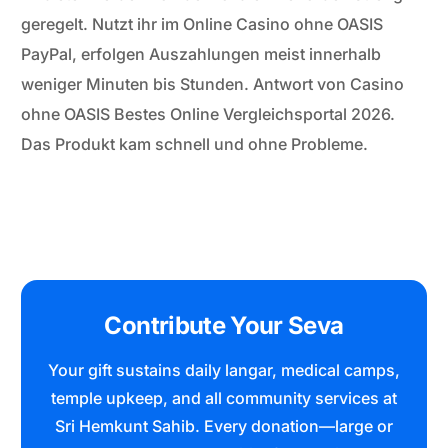
geregelt. Nutzt ihr im Online Casino ohne OASIS
PayPal, erfolgen Auszahlungen meist innerhalb
weniger Minuten bis Stunden. Antwort von Casino
ohne OASIS Bestes Online Vergleichsportal 2026.
Das Produkt kam schnell und ohne Probleme.
Contribute Your Seva
Your gift sustains daily langar, medical camps,
temple upkeep, and all community services at
Sri Hemkunt Sahib. Every donation—large or