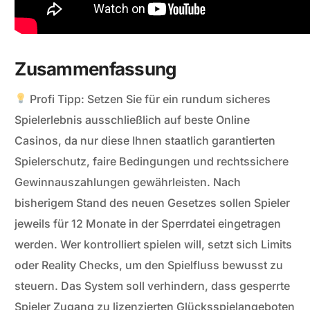
Zusammenfassung
Profi Tipp: Setzen Sie für ein rundum sicheres
Spielerlebnis ausschließlich auf beste Online
Casinos, da nur diese Ihnen staatlich garantierten
Spielerschutz, faire Bedingungen und rechtssichere
Gewinnauszahlungen gewährleisten. Nach
bisherigem Stand des neuen Gesetzes sollen Spieler
jeweils für 12 Monate in der Sperrdatei eingetragen
werden. Wer kontrolliert spielen will, setzt sich Limits
oder Reality Checks, um den Spielfluss bewusst zu
steuern. Das System soll verhindern, dass gesperrte
Spieler Zugang zu lizenzierten Glücksspielangeboten