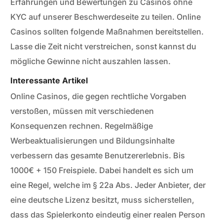
Erfahrungen und Bewertungen zu Casinos ohne
KYC auf unserer Beschwerdeseite zu teilen. Online
Casinos sollten folgende Maßnahmen bereitstellen.
Lasse die Zeit nicht verstreichen, sonst kannst du
mögliche Gewinne nicht auszahlen lassen.
Interessante Artikel
Online Casinos, die gegen rechtliche Vorgaben
verstoßen, müssen mit verschiedenen
Konsequenzen rechnen. Regelmäßige
Werbeaktualisierungen und Bildungsinhalte
verbessern das gesamte Benutzererlebnis. Bis
1000€ + 150 Freispiele. Dabei handelt es sich um
eine Regel, welche im § 22a Abs. Jeder Anbieter, der
eine deutsche Lizenz besitzt, muss sicherstellen,
dass das Spielerkonto eindeutig einer realen Person