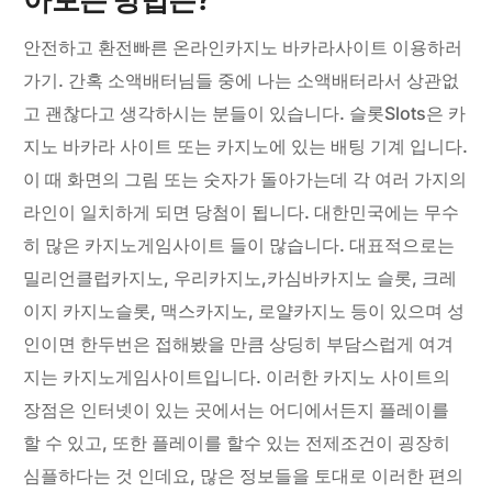
안전하고 환전빠른 온라인카지노 바카라사이트 이용하러
가기. 간혹 소액배터님들 중에 나는 소액배터라서 상관없
고 괜찮다고 생각하시는 분들이 있습니다. 슬롯Slots은 카
지노 바카라 사이트 또는 카지노에 있는 배팅 기계 입니다.
이 때 화면의 그림 또는 숫자가 돌아가는데 각 여러 가지의
라인이 일치하게 되면 당첨이 됩니다. 대한민국에는 무수
히 많은 카지노게임사이트 들이 많습니다. 대표적으로는
밀리언클럽카지노, 우리카지노,카심바카지노 슬롯, 크레
이지 카지노슬롯, 맥스카지노, 로얄카지노 등이 있으며 성
인이면 한두번은 접해봤을 만큼 상딩히 부담스럽게 여겨
지는 카지노게임사이트입니다. 이러한 카지노 사이트의
장점은 인터넷이 있는 곳에서는 어디에서든지 플레이를
할 수 있고, 또한 플레이를 할수 있는 전제조건이 굉장히
심플하다는 것 인데요, 많은 정보들을 토대로 이러한 편의