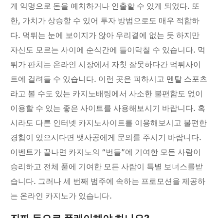
게 익명으로 돈을 예치하거나 인출할 수 있게 되었다. 또
한, 가치가 상승할 수 있어 투자 방법으로도 매우 적합하
다. 먹튀는 눈에 보이지가 않아 우리곁에 없는 듯 하지만
자신도 모르는 사이에 순식간에 들이닥칠 수 있습니다. 먹
튀가 판치는 온라인 시장에서 자칫 잘못하다간 먹튀사이
트에 걸려들 수 있습니다. 이런 곳은 피하시고 멘탈 스포츠
라고 볼 수도 있는 카지노배팅에서 사소한 불편함도 없이
이용할 수 있는 좋은 사이트를 사용해보시기 바랍니다. 혹
시라도 다른 인터넷 카지노사이트를 이용해보시고 불편한
경험이 있으시다면 뱃사공에게 문의를 주시기 바랍니다.
이벤트가 끝나면 카지노의 “번들”에 기여한 모든 사람이
승리하고 전체 풀에 기여한 모든 사람이 특별 보너스를받
습니다. 그러나 세 번째 범주에 속하는 프로모션을 제공하
는 온라인 카지노가 있습니다.