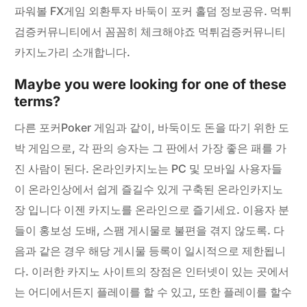
파워볼 FX게임 외환투자 바둑이 포커 홀덤 정보공유. 먹튀
검증커뮤니티에서 꼼꼼히 체크해야죠 먹튀검증커뮤니티
카지노가리 소개합니다.
Maybe you were looking for one of these
terms?
다른 포커Poker 게임과 같이, 바둑이도 돈을 따기 위한 도
박 게임으로, 각 판의 승자는 그 판에서 가장 좋은 패를 가
진 사람이 된다. 온라인카지노는 PC 및 모바일 사용자들
이 온라인상에서 쉽게 즐길수 있게 구축된 온라인카지노
장 입니다 이젠 카지노를 온라인으로 즐기세요. 이용자 분
들이 홍보성 도배, 스팸 게시물로 불편을 겪지 않도록. 다
음과 같은 경우 해당 게시물 등록이 일시적으로 제한됩니
다. 이러한 카지노 사이트의 장점은 인터넷이 있는 곳에서
는 어디에서든지 플레이를 할 수 있고, 또한 플레이를 할수