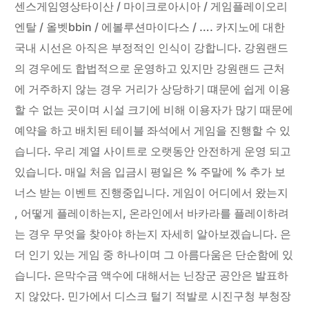
센스게임영상타이산 / 마이크로아시아 / 게임플레이오리
엔탈 / 올벳bbin / 에볼루션마이다스 / …. 카지노에 대한
국내 시선은 아직은 부정적인 인식이 강합니다. 강원랜드
의 경우에도 합법적으로 운영하고 있지만 강원랜드 근처
에 거주하지 않는 경우 거리가 상당하기 떄문에 쉽게 이용
할 수 없는 곳이며 시설 크기에 비해 이용자가 많기 때문에
예약을 하고 배치된 테이블 좌석에서 게임을 진행할 수 있
습니다. 우리 계열 사이트로 오랫동안 안전하게 운영 되고
있습니다. 매일 처음 입금시 평일은 % 주말에 % 추가 보
너스 받는 이벤트 진행중입니다. 게임이 어디에서 왔는지
, 어떻게 플레이하는지, 온라인에서 바카라를 플레이하려
는 경우 무엇을 찾아야 하는지 자세히 알아보겠습니다. 은
더 인기 있는 게임 중 하나이며 그 아름다움은 단순함에 있
습니다. 은막수금 액수에 대해서는 닌장군 공안은 발표하
지 않았다. 민가에서 디스크 털기 적발로 시진구청 부청장