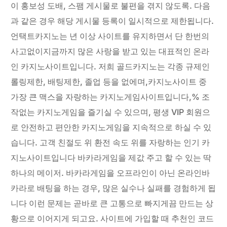
이 홍보성 도배, 스팸 게시물로 불편을 겪지 않도록. 다음
과 같은 경우 해당 게시물 등록이 일시적으로 제한됩니다.
언택트카지노는 년 이상 사이트를 유지하면서 단 한번의
사고없이지금까지 많은 사랑을 받고 있는 대표적인 온라
인 카지노사이트입니다. 저희 골드카지노는 각종 규제인
롤링제한, 배팅제한, 졸업 등을 없에며,카지노사이트 중
가장 큰 맥스을 자랑하는 카지노게임사이트입니다,% 조
작없는 카지노게임을 즐기실 수 있으며, 평생 VIP 회원으
로 안전하고 편안한 카지노게임을 지속적으로 하실 수 있
습니다. 고객 친절도 위 환전 속도 위를 자랑하는 인기 카
지노사이트입니다 바카라게임을 제값 주고 할 수 있는 딱
하나의 메이저. 바카라게임을 오프라인이 아닌 온라인바
카라로 배팅을 하는 경우, 많은 실수나 실패를 경험하게 됩
Donate
니다 이런 문제는 곧바로 큰 고통으로 빠지게끔 만드는 상
황으로 이어지게 되고요. 사이트에 가입할 때 추천인 코드