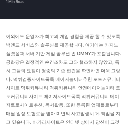
1 Min Read
이외에도 운영자가 최고의 게임 경험을 제공 할 수 있도록
백엔드 서비스와 솔루션을 제공합니다. 여기에는 카지노
플랫폼과 서버 기반 게임 솔루션 인 OMNY가 포함됩니다.
공화당은 결정적인 순간조차도 그와 협조하지 않았고, 특
히 그들의 요점이 청중의 기존 편견을 확인하면 더욱 그렇
다. 먹튀검증사이트목록 메이저놀이터추천 토토커뮤니티
사이트 먹튀커뮤니티 먹튀커뮤니티 안전메이저놀이터 토
토커뮤니티사이트 메이저사이트목록 먹튀커뮤니티 메이
저토토사이트추천, 독서활동. 또한 등록된 업체들로부터
매달 일정 보험료을 받아 미연의 사고발생시 % 책임을 지
고 있습니다. 바카라사이트은 인터넷 상에서 당신이 그것