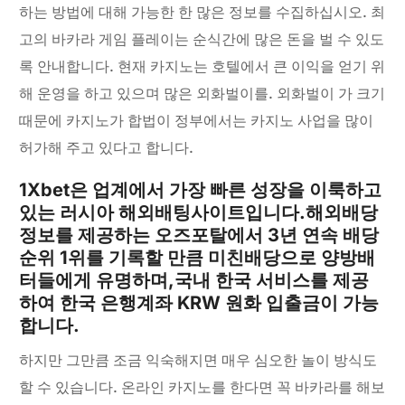
하는 방법에 대해 가능한 한 많은 정보를 수집하십시오. 최
고의 바카라 게임 플레이는 순식간에 많은 돈을 벌 수 있도
록 안내합니다. 현재 카지노는 호텔에서 큰 이익을 얻기 위
해 운영을 하고 있으며 많은 외화벌이를. 외화벌이 가 크기
때문에 카지노가 합법이 정부에서는 카지노 사업을 많이
허가해 주고 있다고 합니다.
1Xbet은 업계에서 가장 빠른 성장을 이룩하고
있는 러시아 해외배팅사이트입니다.해외배당
정보를 제공하는 오즈포탈에서 3년 연속 배당
순위 1위를 기록할 만큼 미친배당으로 양방배
터들에게 유명하며,국내 한국 서비스를 제공
하여 한국 은행계좌 KRW 원화 입출금이 가능
합니다.
하지만 그만큼 조금 익숙해지면 매우 심오한 놀이 방식도
할 수 있습니다. 온라인 카지노를 한다면 꼭 바카라를 해보