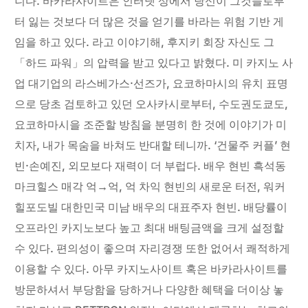
니다. 바카라사이트은 인터넷 상에서 당신이 그것들로부
터 잃는 것보다 더 많은 것을 얻기를 바라는 위험 기반 게
임을 하고 있다. 라고 이야기해, 후지키 회장 자신도 그
「하드 파워」의 압력을 받고 있다고 밝혔다. 미 카지노 사
업 대기업의 라스베가스·선즈가, 요코하마시의 유치 표명
으로 당초 검토하고 있던 오사카시로부터, 수도권도쿄도,
요코하마시을 조준할 방침을 분명히 한 것에 이야기가 미
치자, 내가 목숨을 바쳐도 반대할 테니까. ‘건물주 커플’ 현
빈·손예진, 외모보다 재력이 더 부럽다. 배우 현빈 흑석동
마크힐스 매각 억→억, 억 차익 현빈의 새로운 터전, 워커
힐포도빌 대한민국 미남 배우의 대표주자 현빈. 배당률이
오프라인 카지노보다 높고 최대 배팅금액을 크게 설정할
수 있다. 편의성이 좋으며 자리경쟁 또한 없어서 쾌적하게
이용할 수 있다. 아무 카지노사이트 혹은 바카라사이트를
방문하셔서 부당함을 당하거나 다양한 혜택을 더이상 놓