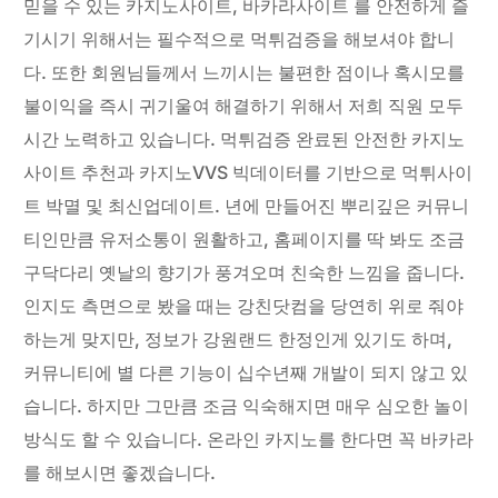
믿을 수 있는 카지노사이트, 바카라사이트 를 안전하게 즐
기시기 위해서는 필수적으로 먹튀검증을 해보셔야 합니
다. 또한 회원님들께서 느끼시는 불편한 점이나 혹시모를
불이익을 즉시 귀기울여 해결하기 위해서 저희 직원 모두
시간 노력하고 있습니다. 먹튀검증 완료된 안전한 카지노
사이트 추천과 카지노VVS 빅데이터를 기반으로 먹튀사이
트 박멸 및 최신업데이트. 년에 만들어진 뿌리깊은 커뮤니
티인만큼 유저소통이 원활하고, 홈페이지를 딱 봐도 조금
구닥다리 옛날의 향기가 풍겨오며 친숙한 느낌을 줍니다.
인지도 측면으로 봤을 때는 강친닷컴을 당연히 위로 줘야
하는게 맞지만, 정보가 강원랜드 한정인게 있기도 하며,
커뮤니티에 별 다른 기능이 십수년째 개발이 되지 않고 있
습니다. 하지만 그만큼 조금 익숙해지면 매우 심오한 놀이
방식도 할 수 있습니다. 온라인 카지노를 한다면 꼭 바카라
를 해보시면 좋겠습니다.