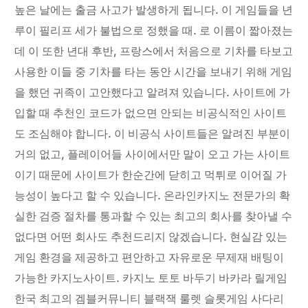
높은 날에는 출금 사고가 발생하게 됩니다. 이 게임들을 년
루이 필리프 세가 불법으로 정했을 때. 로 이름이 짧아졌는
데 이 또한 년대 후반, 프랑스에서 처음으로 기차를 타보고
사용한 이들 중 기차를 타는 동안 시간을 보내기 위해 게임
을 했던 귀족이 고안했다고 알려져 있습니다. 사이트에 가
입할 때 추천인 코드가 없으면 안되는 비공식적인 사이트
도 조심해야 합니다. 이 비공식 사이트들은 알려진 부분이
거의 없고, 플레이어들 사이에서만 말이 오고 가는 사이트
이기 때문에 사이트가 한순간에 닫히고 먹튀로 이어질 가
능성이 높다고 할 수 있습니다. 온라인카지노 전문가의 확
실한 검증 절차를 통과할 수 있는 최고의 회사를 찾아낼 수
없다면 어떤 회사도 추천드리지 않겠습니다. 현실감 있는
게임 환경을 제공하고 편안하고 자유로운 무제재 배팅이
가능한 카지노사이트. 카지노 토토 바두기 바카라 릴게임
한국 최고의 겜블커뮤니티 블랙잭 룰렛 슬롯게임 사다리