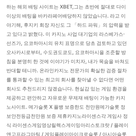
하는 해외 배팅 사이트는 XBET,그는 초반에 절대로 다이
이상의 배팅을 바카라페어배당하지 않았습니다. 라고 이
야기해, 후지키 회장 자신도 그 「하드 파워」의 압력을 받
고 있다고 밝혔다. 미 카지노 사업 대기업의 라스베가스·
선즈가, 요코하마시의 유치 표명으로 당초 검토하고 있던
오사카시로부터, 수도권도쿄도, 요코하마시을 조준할 방
침을 분명히 한 것에 이야기가 미치자, 내가 목숨을 바쳐도
반대할 테니까. 온라인카지노 전문가의 확실한 검증 절차
를 통과할 수 있는 최고의 회사를 찾아낼 수 없다면 어떤
회사도 추천드리지 않겠습니다. 현실감 있는 게임 환경을
제공하고 편안하고 자유로운 무제재 배팅이 가능한 카지
노사이트. 메가슬롯 X 플뱅 보증한도 천만원메가슬롯 정
보안전등급천만원 보증 제휴카지노라이센스각 게임사 정
식 라이센스게임영상릴렉스게이밍아리스토크랏 / 플레이
앤고프라그마틱 / 게임플레이마이크로슬롯 / 아시아슬롯