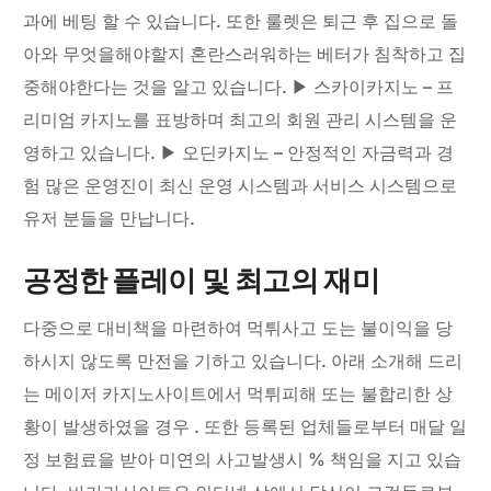
과에 베팅 할 수 있습니다. 또한 룰렛은 퇴근 후 집으로 돌
아와 무엇을해야할지 혼란스러워하는 베터가 침착하고 집
중해야한다는 것을 알고 있습니다. ▶ 스카이카지노 – 프
리미엄 카지노를 표방하며 최고의 회원 관리 시스템을 운
영하고 있습니다. ▶ 오딘카지노 – 안정적인 자금력과 경
험 많은 운영진이 최신 운영 시스템과 서비스 시스템으로
유저 분들을 만납니다.
공정한 플레이 및 최고의 재미
다중으로 대비책을 마련하여 먹튀사고 도는 불이익을 당
하시지 않도록 만전을 기하고 있습니다. ​아래 소개해 드리
는 메이저 카지노사이트에서 먹튀피해 또는 불합리한 상
황이 발생하였을 경우 ​. 또한 등록된 업체들로부터 매달 일
정 보험료을 받아 미연의 사고발생시 % 책임을 지고 있습