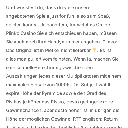
Und wusstest du, dass du viele unserer
angebotenen Spiele just for fun, also zum Spaß,
spielen kannst. Je nachdem, für welches Online
Plinko Casino Sie sich entschieden haben, müssen
Sie auch noch Ihre Handynummer angeben. Plinko:
Das Original ist in Piefkei nicht lieferbar
. Es ist
alles manipuliert vom feinsten. Wenn ja, machen Sie
eine schnelleBerechnung zwischen den
Auszahlungen jedes dieser Multiplikatoren mit einem
maximalen Einsatzvon 1000€. Der Subjekt wählt
expire Höhe der Pyramide sowie den Grad des
Risikos je höher das Risiko, desto geringer expire
Gewinnchancen, aber desto höher ist im übrigen die
Höhe der möglichen Gewinne. RTP englisch: Return
To Player ist die durchschnittliche Auszahlungsquote