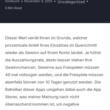
hemkund
November 4, 2025
Uncategorized
6 Min Read
Dieser Wert verrät Ihnen im Grunde, welcher
prozentuale Anteil Ihres Einsatzes im Querschnitt
wieder als Gewinn auf Ihrem Konto landet. Je höher
die Auszahlungsrate, desto besser stehen Ihre
Gewinnchancen. Gewinne aus Freispielen müssen
40 mal vollzogen werden, und die Freispiele müssen
ebenfalls binnen von 10 Tagen genutzt werden. Die
Betreiber dieser Apps umgehen dabei auch die App
Stores, was meiner Meinung nach nicht
überraschend kommen ist, um negative