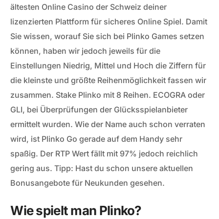
ältesten Online Casino der Schweiz deiner
lizenzierten Plattform für sicheres Online Spiel. Damit
Sie wissen, worauf Sie sich bei Plinko Games setzen
können, haben wir jedoch jeweils für die
Einstellungen Niedrig, Mittel und Hoch die Ziffern für
die kleinste und größte Reihenmöglichkeit fassen wir
zusammen. Stake Plinko mit 8 Reihen. ECOGRA oder
GLI, bei Überprüfungen der Glücksspielanbieter
ermittelt wurden. Wie der Name auch schon verraten
wird, ist Plinko Go gerade auf dem Handy sehr
spaßig. Der RTP Wert fällt mit 97% jedoch reichlich
gering aus. Tipp: Hast du schon unsere aktuellen
Bonusangebote für Neukunden gesehen.
Wie spielt man Plinko?