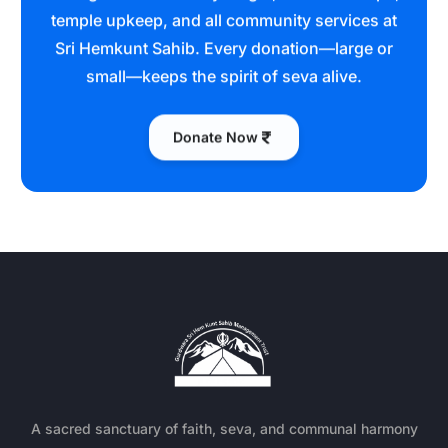
temple upkeep, and all community services at
Sri Hemkunt Sahib. Every donation—large or
small—keeps the spirit of seva alive.
Donate Now
A sacred sanctuary of faith, seva, and communal harmony