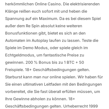
herkömmlichen Online Casino. Die elektrisierenden
Klänge reißen euch sofort mit und heben die
Spannung auf ein Maximum. Da es bei diesem Spiel
außer dem Re Spin absolut keine weiteren
Bonusfunktionen gibt, bietet es sich an den
Automaten im Autoplay laufen zu lassen. Teste die
Spiele im Demo Modus, oder spiele gleich im
Echtgeldmodus, um fantastische Preise zu
gewinnen. 200 % Bonus bis zu 1 BTC + 50
Freispiele. 18+ Geschäftsbedingungen gelten.
Starburst kann man nur online spielen. Wir haben für
Sie einen ultimativen Leitfaden mit den Bedingungen
vorbereitet, die Sie fast überall erfüllen müssen, um
Ihre Gewinne abholen zu können. 18+
Geschäftsbedingungen gelten. Urheberrecht 1999