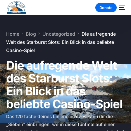
Donate
Home
Blog
Uncategorized
Die aufregende
Welt des Starburst Slots: Ein Blick in das beliebte
Casino-Spiel
Die aufregende Welt
des Starburst Slots:
NEW
Ein Blick in das
beliebte Casino-Spiel
Das 120 fache deines Linieneinsatzes kann dir die
„Sieben” einbringen, wenn diese fünfmal auf einer