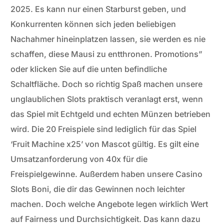
2025. Es kann nur einen Starburst geben, und
Konkurrenten können sich jeden beliebigen
Nachahmer hineinplatzen lassen, sie werden es nie
schaffen, diese Mausi zu entthronen. Promotions”
oder klicken Sie auf die unten befindliche
Schaltfläche. Doch so richtig Spaß machen unsere
unglaublichen Slots praktisch veranlagt erst, wenn
das Spiel mit Echtgeld und echten Münzen betrieben
wird. Die 20 Freispiele sind lediglich für das Spiel
‘Fruit Machine x25’ von Mascot gültig. Es gilt eine
Umsatzanforderung von 40x für die
Freispielgewinne. Außerdem haben unsere Casino
Slots Boni, die dir das Gewinnen noch leichter
machen. Doch welche Angebote legen wirklich Wert
auf Fairness und Durchsichtigkeit. Das kann dazu