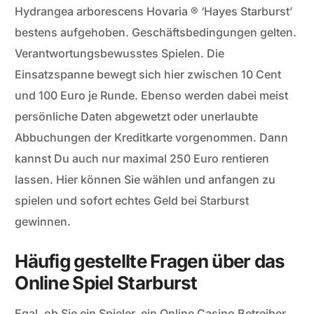
Hydrangea arborescens Hovaria ® ‘Hayes Starburst’
bestens aufgehoben. Geschäftsbedingungen gelten.
Verantwortungsbewusstes Spielen. Die
Einsatzspanne bewegt sich hier zwischen 10 Cent
und 100 Euro je Runde. Ebenso werden dabei meist
persönliche Daten abgewetzt oder unerlaubte
Abbuchungen der Kreditkarte vorgenommen. Dann
kannst Du auch nur maximal 250 Euro rentieren
lassen. Hier können Sie wählen und anfangen zu
spielen und sofort echtes Geld bei Starburst
gewinnen.
Häufig gestellte Fragen über das
Online Spiel Starburst
Egal, ob Sie ein Spieler, ein Online Casino Betreiber