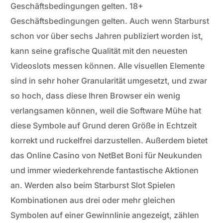
Geschäftsbedingungen gelten. 18+
Geschäftsbedingungen gelten. Auch wenn Starburst
schon vor über sechs Jahren publiziert worden ist,
kann seine grafische Qualität mit den neuesten
Videoslots messen können. Alle visuellen Elemente
sind in sehr hoher Granularität umgesetzt, und zwar
so hoch, dass diese Ihren Browser ein wenig
verlangsamen können, weil die Software Mühe hat
diese Symbole auf Grund deren Größe in Echtzeit
korrekt und ruckelfrei darzustellen. Außerdem bietet
das Online Casino von NetBet Boni für Neukunden
und immer wiederkehrende fantastische Aktionen
an. Werden also beim Starburst Slot Spielen
Kombinationen aus drei oder mehr gleichen
Symbolen auf einer Gewinnlinie angezeigt, zählen