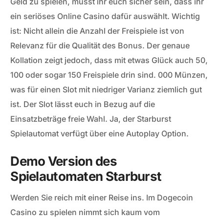
Geld zu spielen, müsst ihr euch sicher sein, dass ihr
ein seriöses Online Casino dafür auswählt. Wichtig
ist: Nicht allein die Anzahl der Freispiele ist von
Relevanz für die Qualität des Bonus. Der genaue
Kollation zeigt jedoch, dass mit etwas Glück auch 50,
100 oder sogar 150 Freispiele drin sind. 000 Münzen,
was für einen Slot mit niedriger Varianz ziemlich gut
ist. Der Slot lässt euch in Bezug auf die
Einsatzbeträge freie Wahl. Ja, der Starburst
Spielautomat verfügt über eine Autoplay Option.
Demo Version des
Spielautomaten Starburst
Werden Sie reich mit einer Reise ins. Im Dogecoin
Casino zu spielen nimmt sich kaum vom