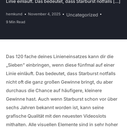
Linie einläuft. Das bedeutet, dass Starburst notfalls […]
hemkund
November 4, 2025
Uncategorized
9 Min Read
Das 120 fache deines Linieneinsatzes kann dir die
„Sieben” einbringen, wenn diese fünfmal auf einer
Linie einläuft. Das bedeutet, dass Starburst notfalls
nicht oft die ganz großen Gewinne bringt, du aber
durchaus die Chance auf häufigere, kleinere
Gewinne hast. Auch wenn Starburst schon vor über
sechs Jahren bekannt worden ist, kann seine
grafische Qualität mit den neuesten Videoslots
mithalten. Alle visuellen Elemente sind in sehr hoher