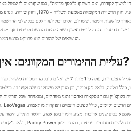
אתם זוכים קצת יותר מהצפוי. חוק הרשויות המקומיות מ
ורך כל שעות היממה. שימו לב, הסוכן יכול לעזור לכם בכל שלבי ההרשמ
משיכת כספים. הכנה לדייט ראשון עשויה להיות מרגשת ולעיתים אף מלחיצ
הנישואים של ההורים הוא פרויקט מרגש המצריך תכנון מדוקדק ותשומת לב.
עליית ההימורים המקוונים: איך הגענו לכאן?
על פי מחקר של המרכז הישראלי להתמכרויות, עולה כי 1 מתוך 7 ישראלים סו
, כולל רולטה, בלאק ג’ק ופוקר, וכן מגוון של משחקי פעולה וקזינו חי. כפלטפ
המש
מצא בטופ שנים ארוכות, מציע הימור בזמן אמת, רולטה אונליין, הימור על 
בלאק ג’ק ועוד. בנוסף להימורים ספורטיביי