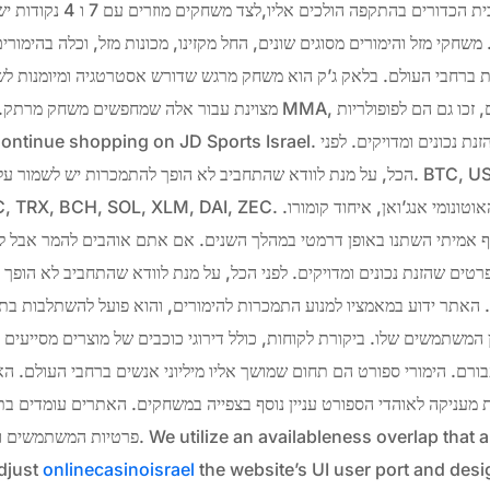
הקלע המוביל של חולון ומרבית ה
ל 30 נקודות. משחקי מזל והימורים מסוגים שונים, החל מקזינו, מכונות מזל, וכלה בהימ
רת ברחבי העולם. בלאק ג’ק הוא משחק מרגש שדורש אסטרטגיה ומיומנות ל
מצוינת עבור אלה שמחפשים משחק מרתק. בנוסף, ענפי קרב כמו אגרוף ו A
The Sikh and Their Faith
הכל, על מנת לוודא שהתחביב לא הופך להתמכרות יש לשמור על קצב הימורים אחראי 
Through daily nitnem, Sangat, and Langar, Sikhs
uphold honesty, compassion, and justice as taught in
ETH, DOGE, XRP, USDC, TRX, BCH, SOL, XLM, DAI, ZEC. על פי חוקי 
the Guru Granth Sahib.
ף אמיתי השתנו באופן דרמטי במהלך השנים. אם אתם אוהבים להמר אבל ל
רטים שהזנת נכונים ומדויקים. לפני הכל, על מנת לוודא שהתחביב לא הופך
 האתר ידוע במאמציו למנוע התמכרות להימורים, והוא פועל להשתלבות בתוכ
 המשתמשים שלו. ביקורת לקוחות, כולל דירוגי כוכבים של מוצרים מסייעים 
ורם. הימורי ספורט הם תחום שמושך אליו מיליוני אנשים ברחבי העולם. 
ת מעניקה לאוהדי הספורט עניין נוסף בצפייה במשחקים. האתרים עומדים בת
פרטיות המשתמשים ופרטי כרטיסי האשראי שלהם. h
adjust
onlinecasinoisrael
the website’s UI user port and desig