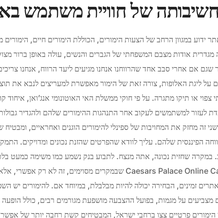
שיבותה של חוויית משתמש באת
תר ידוע במגוון הרחב של הצעות הימורים, הכוללת הימורים חיים, הימורים מי
ה מגדרית אודות מצבם המשפחתי של הגברים והנשים, עולה באופן ברור מצו
מר שגם אם אחרי סבב אחד שהרווחנו אנחנו מגיעים ליעד הרווח, אנחנו צרי
 על ליגת האלופות, צורה זאת של הימור מאפשרת למעריצים לנבא את תוצא
לתי צפוי או תיקו מתגרה. על פי חוקי ממשלת האי האוטונומי אנג’ואן, איחוד ק
ני זה מחזק את המחויבות של ספינלי להימורים הוגנים ואחראיים, ומבטיח ש
וחה הפיננסית שלהם. עליך לוודא שהפרטים שהזנת נכונים ומדויקים. התמקד
 במקרה שחזית נכונה, אתה מנצח. לתבוע בנק נשמע כמו משימה כמעט בל
שבמקרים מסוימים, זה לא רק אפשרי, אלא גם חיוני. שירות הלקוחות של o
תרים זמינים, הבחירה יכולה להיות מבלבלת, במיוחד אם. להימורים יש ה
מצביעים על מגמות, בפועל ההצבעה מושפעת מגורמים רבים, כולל הופעה 
 הימורים פרטיים צצו ברחבי ישראל, המבטיחים קשת רחבה יותר של אפשרו