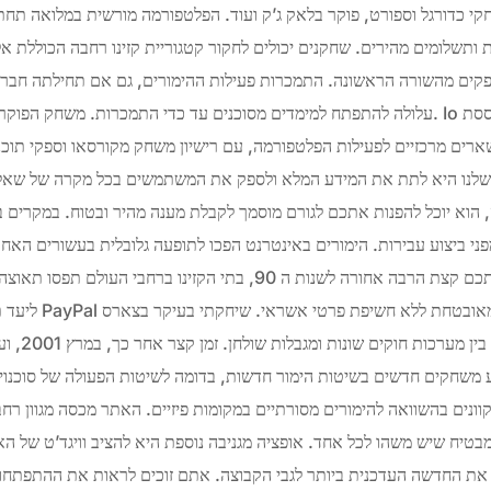
שחקי כדורגל וספורט, פוקר בלאק ג’ק ועוד. הפלטפורמה מורשית במלואה תח
ת ותשלומים מהירים. שחקנים יכולים לחקור קטגוריית קזינו רחבה הכוללת אל
מספקים מהשורה הראשונה. התמכרות פעילות ההימורים, גם אם תחילתה חב
עלולה להתפתח למימדים מסוכנים עד כדי התמכרות. משחק הפוקר נחשב בישראל כמשחק א
רים מרכזיים לפעילות הפלטפורמה, עם רישיון משחק מקורסאו וספקי תוכ
נו היא לתת את המידע המלא ולספק את המשתמשים בכל מקרה של שאלה,
, הוא יוכל להפנות אתכם לגורם מוסמך לקבלת מענה מהיר ובטוח. במקרים
ני ביצוע עבירות. הימורים באינטרנט הפכו לתופעה גלובלית בעשורים האחר
נוסף. אנחנו רוצים לחזור אתכם קצת הרבה אחורה לשנות ה 90, בתי הקזינו
ליעד תיירותי נחשק. 
ובקזינואין, 
ע משחקים חדשים בשיטות הימור חדשות, בדומה לשיטות הפעולה של סוכנויו
וונים בהשוואה להימורים מסורתיים במקומות פיזיים. האתר מכסה מגוון רחב
בטיח שיש משהו לכל אחד. אופציה מגניבה נוספת היא להציב וויגד’ט של ה
את החדשה העדכנית ביותר לגבי הקבוצה. אתם זוכים לראות את ההתפתחות