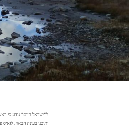
ל”י
ל”ישראל היום” נודע כי ראש