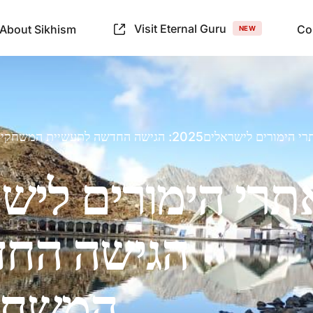
Visit Eternal Guru
About Sikhism
Co
NEW
ימורים לישראלים2025: הגישה החדשה לתעשיית המשחקים באינטרנט
הגישה החד
The Search for Hemkunt
Trace the origins of the shrine through ancient texts,
המשחקי
local lore, and the modern expeditions that confirmed
its exact location.