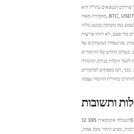
ל שרתים הנמצאים בחו”ל היא
מחמירה מאוד. BTC, USDT, BNB, LTC, ADA, ETH, DOGE, XRP, USDC, TRX, BCH, SOL, XLM, DAI, ZEC. על פי
 נשמע כמו משימה כמעט בלתי
 מדי פעם, לא דווחו פריצות
קים של MyStake מכיל מגוון עצום
ים. בעולם החדש של ההימורים
ת לקבל הקלות בנתיב תחבורה
. בכך, הם מספקים למהמרים
ות ותשובות
רישיון משחקים של קוראסאו מופעל על ידי אנג’ואן. 5%השכלה אקדמאית 395 12. LeoVegas מציע בונוסים נדיבים לשחקנים
כות, מציע הימור בזמן אמת,