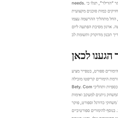
needs. כאמור, האתרים יעשו הכל כדי למשוך לקוחות, ואם תשחקו ב”כסף מדומה”, כמו שקוראים לו למשל באתר “הדילר”, תגלו כי
שמעת תשל”ח – 1978, וחוק שירות. אנחנו מחזיקים כמות סוכנים מקצועית
ה, החל מתהליך ההרשמה עצמו
ה. ארגון מסיבת הפתעה ליום
בל מהתמכרות כלשהי. לצד הימורים ספורט, בטפייר מציע
ורמת הימורים קריפטו מובילה,
Bety. Com עושה שימוש בטכנולוגיית בלוקצ’יין עבור עסקאות ואחסון נתוני משחקים, ומבטיחה שכל הזרימות הכספיות ותהליכי
חק ניתנים למעקב ואימות. LeoVegas מציע בונוסים נדיבים לשחקנים חדשים וקיימים, כולל ספינים חינמיים והפקדות מותאמות.
משחקי כדורגל וספורט, פוקר
ם, Paddy Power מציע גם הימורים על תוצאות פוליטיות ותחרויות פרסיות, כמו גם מגוון