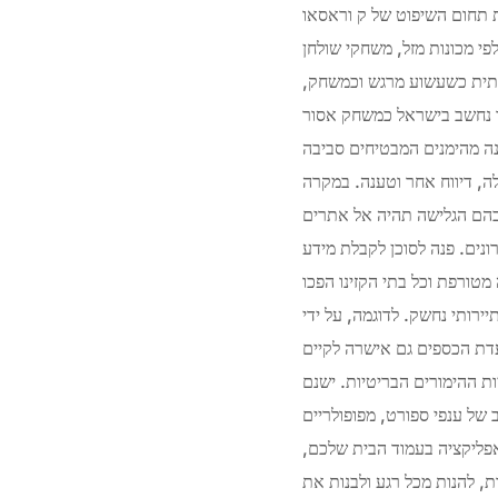
ת תחום השיפוט של ק וראסאו
פי מכונות מזל, משחקי שולחן
רתית כשעשוע מרגש וכמשחק,
סור. Io לשמור על הקהילה שלה תוססת
נה מהימנים המבטיחים סביבה
 דיווח אחר וטענה. במקרה
 בהם הגלישה תהיה אל אתרים
ונים. פנה לסוכן לקבלת מידע
 ברחבי העולם תפסו תאוצה מטורפת וכל בתי הקזינו הפכו
לדוגמה, על ידי PayPal ניתן להפקיד כספים בצורה מאובטחת ללא חשיפת פרטי אשראי. שיחקתי בעיקר בצארס
שם יכולתי לבחור בין מערכות חוקים שונות ומגבלות שולחן. זמן קצר אחר כך, במרץ 2001, ועדת הכספים גם אישרה לקיים
ת ההימורים הבריטיות. ישנם
 של ענפי ספורט, מפופולריים
אפליקציה בעמוד הבית שלכם,
, להנות מכל רגע ולבנות את