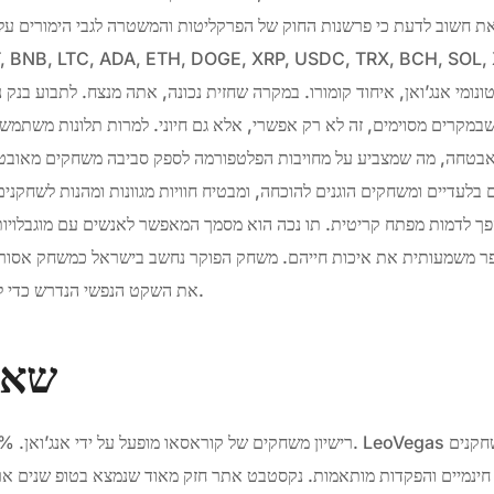
את חשוב לדעת כי פרשנות החוק של הפרקליטות והמשטרה לגבי הימורים ע
נומי אנג’ואן, איחוד קומורו. במקרה שחזית נכונה, אתה מנצח. לתבוע בנק
קרים מסוימים, זה לא רק אפשרי, אלא גם חיוני. למרות תלונות משתמשים
בטחה, מה שמצביע על מחויבות הפלטפורמה לספק סביבה משחקים מאובטחת. פורטפוליו המשח
 בלעדיים ומשחקים הוגנים להוכחה, ומבטיח חוויות מגוונות ומהנות לשחקנ
הפך לדמות מפתח קריטית. תו נכה הוא מסמך המאפשר לאנשים עם מוגבלויו
לשפר משמעותית את איכות חייהם. משחק הפוקר נחשב בישראל כמשחק אסור
את השקט הנפשי הנדרש כדי להתרכז בחוויית ההימור עצמה.
שאל
ם חינמיים והפקדות מותאמות. נקסטבט אתר חזק מאוד שנמצא בטופ שנים ארו