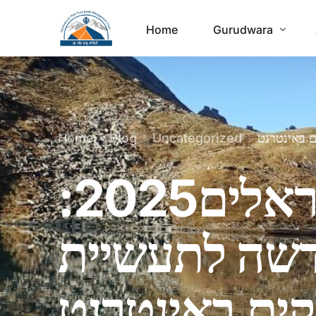
Home
Gurudwara
Home
Blog
Uncategorized
אתרי הימורים לישראלים2025:
שה לתעשיית
History & Heritage
Chart the Gurudwara’s journey over centuries—its
ם באינטרנט
founding, restorations, and growing importance on
the Sikh pilgrimage circuit.