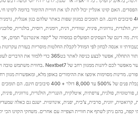
לטה, בלאקג’ק ופוקר. כל וריאציה או “סגנון. לדבריו היו יוסי ומשה דבש סוכ
עד 8,000 דולר + 400 סיבובים חינם. הם תומכים במגוון שפות באתר שלהם כגון אנגלית, גר
, הולנדית, נורווגית, פינית, שוודית, דנית, רומנית, רוסית, בולגרית, סלובני
ונזית. מה דינם של העסקים הפועלים במסווה של “קפה אינטרנט” תמים, אך
עבודתי זו אנסה לבחון לפי המודל לקבלת החלטות מוסריות בעזרת עקרונות 
הקמת קזינו חוקי בישראל. בתור התחלה, אפשר לבצע כניסה לאת
בחווית משתמש טובה ויחסים טובים בהימורי הספורט. 
פורט. מדינות מסוימות אימצו את ההימורים באופן מלא, ומאפשרות מגוון רחב 
והימורים מקוונים. בונוס קבלת פנים של 500% עד 8,000 דולר
 פורטוגזית, פולנית, צרפתית, איטלקית, הונגרית, הולנדית, נורווגית, פינית, 
ת, קרואטית, יוונית, סרבית, צ’כית, יפנית, אינדונזית. ישנם גם כאלה שמעד
י קפה, בהם ניתן לשתף את חוויית הצפייה עם אחרים. משחקי הקזינו הכי י