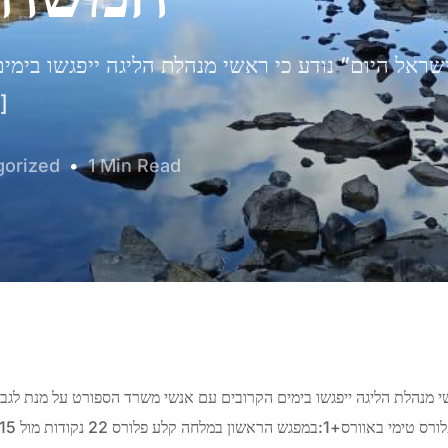
שראל היום” נודע כי ראשי מנהלת הליגה ייפגשו בימ
לגבש הסכ
gorized
1 Min Read
Educational & Community Programs
See how our on-site school, language classes, and
youth initiatives nurture Sikh values and uplift the
local community.
י מנהלת הליגה ייפגשו בימים הקרובים עם אנשי משרד הספורט על מנת לגב