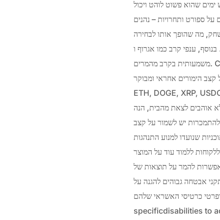
כדורים בהתקפה הולכים אליו,לצד משחקים מוזרים עם 7 ו 4 נקודות יש ימים שהוא פשוט לוהט ויכול
ורים על ספורט ותחרויות – נהנים
שחק, מה שהופך אותו לבחירה
MM, יחד עם מרוצי סוסים, זכו גם הם לפופולריות
משמעותית בקרב מהמרים. Continue shopping on JD Sports Israel. עליך לוודא שהפרטים שהזנת נכונים ומדויקים. לפני
ומבוקר. BTC, USDT, BNB, LTC, ADA,
ממשלת האי האוטונומי אנג’ואן, איחוד קומורו.
א אוהבים לצאת מהבית, הנה
 להתמכרות יש לשמור על קצב
ניות שנועדו למנוע התנהגות
ללקוחות ללמוד עוד על המוצר
האפשרות להמר על תוצאות של
קני אבטחה גבוהים להגנה על
We utilize an availableness overlap that allows persons wit
specificdisabilities to 