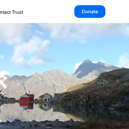
Donate
ntact Trust
אתרי ה
Free Medical Camps
Our Gurudwara hosts medical camps at Hemkunt
Sahib offering free health check-ups, first aid, and
wellness education to pilgrims and local families.