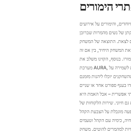
רי הימורים
וחדים, והימורים על אירועים
קתן של נשים מהמרות שברובן
כים לצאת. התוצאה של המשחק
ת המשחק היחיד, בין אם זה
ומורו. בנוסף, הקזינו משלב את
מערכת AURA, תכונת משחק אחראית המיועדת לעזור למשתמשים לעקוב אחר התנהגות ההימורים שלהם ולהגדיר גבולות לשמירה על
השחקנים יוכלו ליהנות מזמנם
ו בענף ספורט אחד או שניים
תי אפשרית – אבל האמת היא
Caesars Palace Online Casin נחשב לאחד הטוב אם
שפעה מוגבלת על הצבעת הקהל
חיה, כימיה עם הקהל וטעמים
יות למהמרים להוטים. משחק