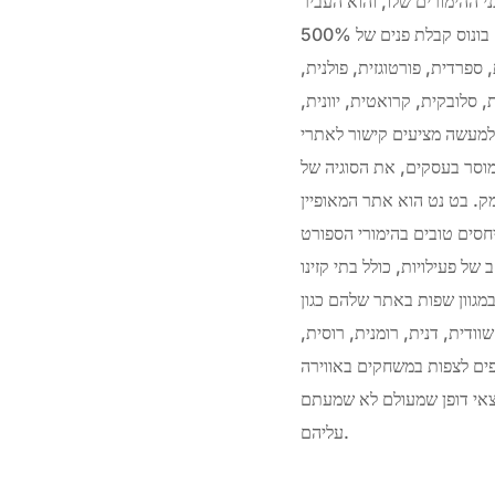
ני ההימורים שלו, והוא העביר
להם כספים כדי לכסות על הפסדים. האם קזינו אונליין יכול לתת לנו את חוויית ההימור בדומה לקזינו חי. בונוס קבלת פנים של 500%
מנית, ספרדית, פורטוגזית, פולנית,
ת, סלובקית, קרואטית, יוונית,
 למעשה מציעים קישור לאתרי
מוסר בעסקים, את הסוגיה של
ר בט365 כדי ללמוד את הדברים לעומק. בט נט הוא אתר המאופיין
Nextbet7 נקסט בט הוא אתר אשר מאפשר לכם ליהנות ממגוון רחב של
של פעילויות, כולל בתי קזינו
 + 400 סיבובים חינם. הם תומכים במגוון שפות באתר שלהם כגון
שוודית, דנית, רומנית, רוסית,
יפים לצפות במשחקים באווירה
וצאי דופן שמעולם לא שמעתם
עליהם.