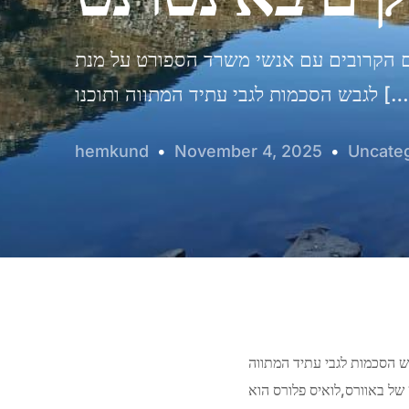
ים הקרובים עם אנשי משרד הספורט על מנת
מות לגבי עתיד המתווה ותוכנו […]
hemkund
November 4, 2025
Uncate
Eternal Guru
Expand online reach and authority through strategic,
quality-focused link building.
ש הסכמות לגבי עתיד המתווה
ותוכנו בעונה הבאה. לואיס פלורס טימי באוורס+1:במפגש הראשון במלחה קלע פלורס 22 נקודות מול 15 של באוורס,לואיס פלורס הוא