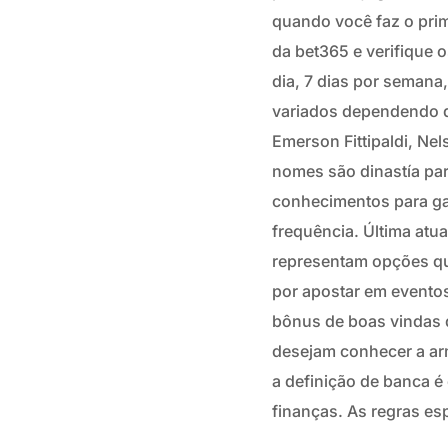
quando você faz o prim
da bet365 e verifique 
dia, 7 dias por seman
variados dependendo da
Emerson Fittipaldi, Ne
nomes são dinastía par
conhecimentos para gan
frequência. Última atu
representam opções qu
por apostar em eventos
bônus de boas vindas d
desejam conhecer a ar
a definição de banca é
finanças. As regras es