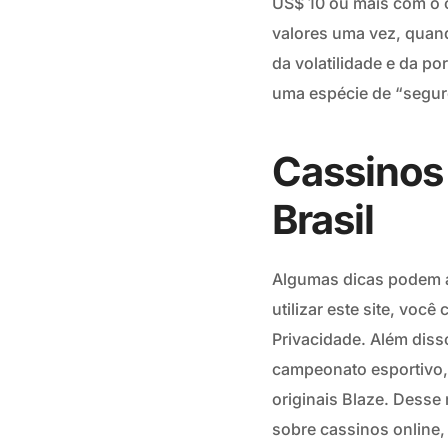
US$ 10 ou mais com o 
valores uma vez, quand
da volatilidade e da p
uma espécie de “segur
Cassinos
Brasil
Algumas dicas podem a
utilizar este site, voc
Privacidade. Além dis
campeonato esportivo, 
originais Blaze. Desse
sobre cassinos online