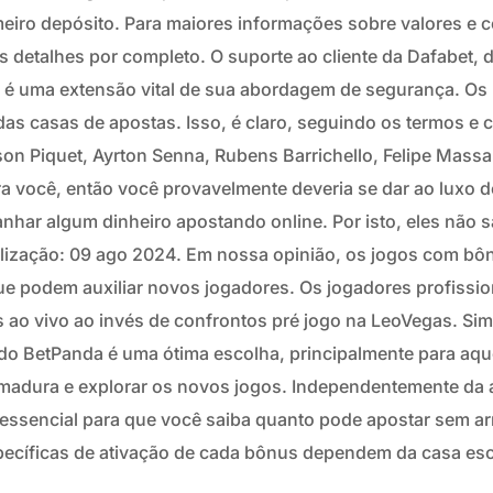
eiro depósito. Para maiores informações sobre valores e co
os detalhes por completo. O suporte ao cliente da Dafabet, 
a, é uma extensão vital de sua abordagem de segurança. O
s casas de apostas. Isso, é claro, seguindo os termos e c
lson Piquet, Ayrton Senna, Rubens Barrichello, Felipe Mass
a você, então você provavelmente deveria se dar ao luxo d
har algum dinheiro apostando online. Por isto, eles não 
alização: 09 ago 2024. Em nossa opinião, os jogos com bô
e podem auxiliar novos jogadores. Os jogadores profissi
 ao vivo ao invés de confrontos pré jogo na LeoVegas. Simpl
o BetPanda é uma ótima escolha, principalmente para aque
madura e explorar os novos jogos. Independentemente da
 essencial para que você saiba quanto pode apostar sem ar
pecíficas de ativação de cada bônus dependem da casa esc