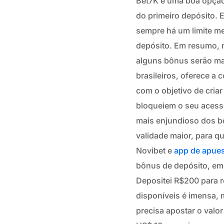
Bet7K é uma boa opção
do primeiro depósito. 
sempre há um limite me
depósito. Em resumo, 
alguns bônus serão ma
brasileiros, oferece a 
com o objetivo de cria
bloqueiem o seu acesso
mais enjundioso dos b
validade maior, para q
Novibet e
app de apues
bônus de depósito, em g
Depositei R$200 para 
disponíveis é imensa, 
precisa apostar o valo