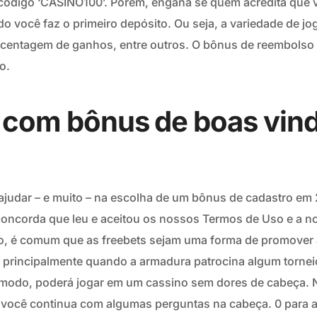
código ‘CASINO100’. Porém, engana se quem acredita que 
o você faz o primeiro depósito. Ou seja, a variedade de jo
orcentagem de ganhos, entre outros. O bônus de reembolso
o.
 com bônus de boas vin
judar – e muito – na escolha de um bônus de cadastro em 
ê concorda que leu e aceitou os nossos Termos de Uso e a no
so, é comum que as freebets sejam uma forma de promover 
principalmente quando a armadura patrocina algum torneio
 modo, poderá jogar em um cassino sem dores de cabeça. N
, você continua com algumas perguntas na cabeça. 0 para