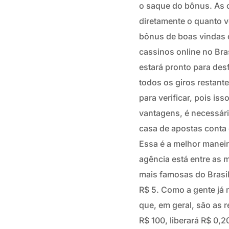
o saque do bônus. As 
diretamente o quanto v
bônus de boas vindas d
cassinos online no Bras
estará pronto para des
todos os giros restant
para verificar, pois is
vantagens, é necessár
casa de apostas conta
Essa é a melhor manei
agência está entre as 
mais famosas do Brasil
R$ 5. Como a gente já 
que, em geral, são as 
R$ 100, liberará R$ 0,2