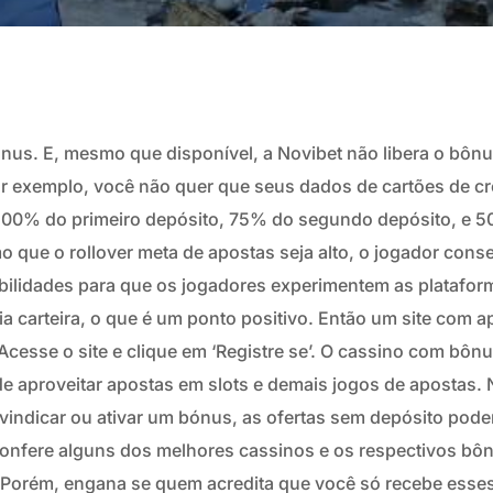
The Sikh and Their Faith
bônus. E, mesmo que disponível, a Novibet não libera o bôn
Through daily nitnem, Sangat, and Langar, Sikhs
 Por exemplo, você não quer que seus dados de cartões de 
uphold honesty, compassion, and justice as taught in
 100% do primeiro depósito, 75% do segundo depósito, e 5
the Guru Granth Sahib.
 que o rollover meta de apostas seja alto, o jogador cons
ibilidades para que os jogadores experimentem as platafo
 carteira, o que é um ponto positivo. Então um site com ap
Acesse o site e clique em ‘Registre se’. O cassino com bôn
de aproveitar apostas em slots e demais jogos de apostas. 
ivindicar ou ativar um bónus, as ofertas sem depósito po
confere alguns dos melhores cassinos e os respectivos bô
 Porém, engana se quem acredita que você só recebe esses